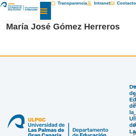
Transparencia
Intranet
Contacto
María José Gómez Herreros
Le
De
de
A
Ed
l
de
la
P
Un
de
La
p