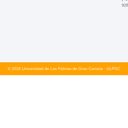
92
© 2026 Universidad de Las Palmas de Gran Canaria · ULPGC