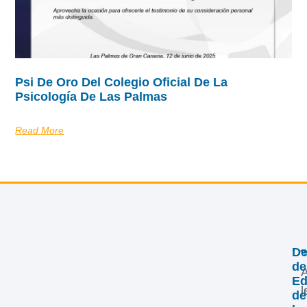
Psi De Oro Del Colegio Oficial De La
Psicología De Las Palmas
Read More
Le
De
de
A
Ed
l
de